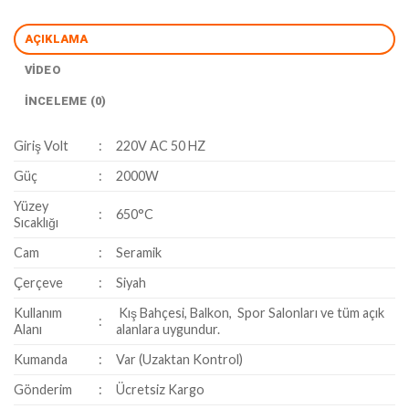
AÇIKLAMA
VIDEO
İNCELEME (0)
Giriş Volt
:
220V AC 50 HZ
Güç
:
2000W
Yüzey
:
650°C
Sıcaklığı
Cam
:
Seramik
Çerçeve
:
Siyah
Kullanım
Kış Bahçesi, Balkon, Spor Salonları ve tüm açık
:
Alanı
alanlara uygundur.
Kumanda
:
Var (Uzaktan Kontrol)
Gönderim
:
Ücretsiz Kargo