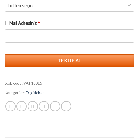
Mail Adresiniz
*
TEKLIF AL
Bu
alan
Stok kodu:
VAT10015
boş
Kategoriler:
Dış Mekan
bırakılmalıdır