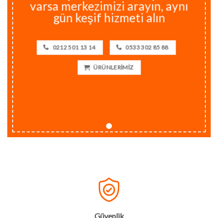
varsa merkezimizi arayın, aynı
gün keşif hizmeti alın
0212 501 13 14
0533 302 85 88
ÜRÜNLERİMİZ
Güvenlik