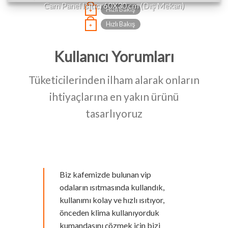
Cam Panel Isıtıcı 60X30 cm (Dış Mekan)
Hızlı Bakış
+
Hızlı Bakış
+
Kullanıcı Yorumları
Tüketicilerinden ilham alarak onların
ihtiyaçlarına en yakın ürünü
tasarlıyoruz
Biz kafemizde bulunan vip
odaların ısıtmasında kullandık,
kullanımı kolay ve hızlı ısıtıyor,
önceden klima kullanıyorduk
kumandasını çözmek için bizi