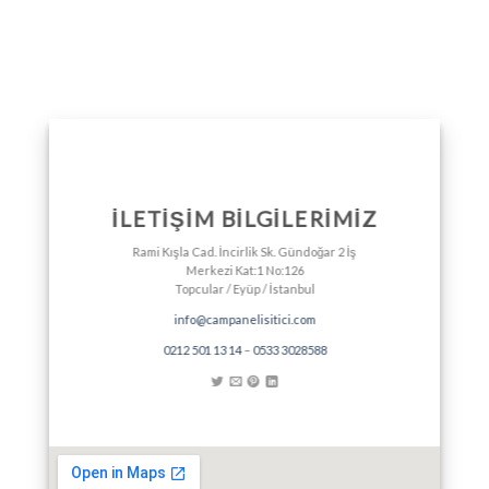
İLETİŞİM BİLGİLERİMİZ
Rami Kışla Cad. İncirlik Sk. Gündoğar 2 İş
Merkezi Kat:1 No:126
Topcular / Eyüp / İstanbul
info@campanelisitici.com
0212 501 13 14
–
0533 3028588